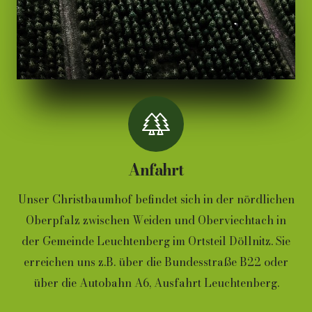
Anfahrt
Unser Christbaumhof befindet sich in der nördlichen
Oberpfalz zwischen Weiden und Oberviechtach in
der Gemeinde Leuchtenberg im Ortsteil Döllnitz. Sie
erreichen uns z.B. über die Bundesstraße B22 oder
über die Autobahn A6, Ausfahrt Leuchtenberg.